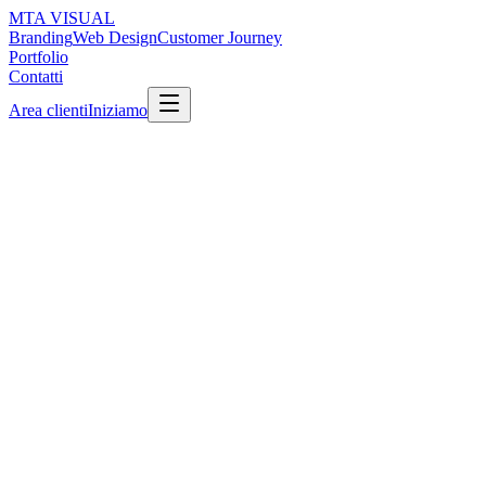
MTA
VISUAL
Branding
Web Design
Customer Journey
Portfolio
Contatti
Area clienti
Iniziamo
Servizio:
Branding
Cliente
Lora Sport · Performance Apparel
Durata
14 settimane
Ruolo MTA