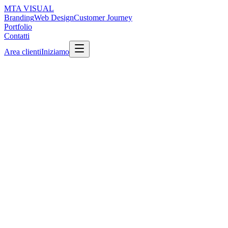
MTA
VISUAL
Branding
Web Design
Customer Journey
Portfolio
Contatti
Area clienti
Iniziamo
Servizio:
Customer Journey
Cliente
Turni Smart · Workforce SaaS
Durata
6 settimane
Ruolo MTA